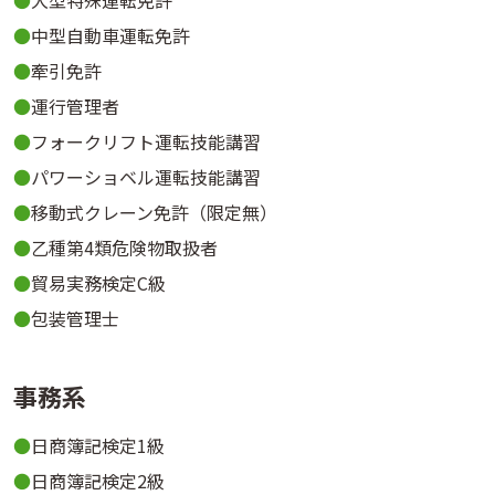
中型自動車運転免許
牽引免許
運行管理者
フォークリフト運転技能講習
パワーショベル運転技能講習
移動式クレーン免許（限定無）
乙種第4類危険物取扱者
貿易実務検定C級
包装管理士
事務系
日商簿記検定1級
日商簿記検定2級